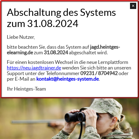
+49 9231 961342
Jagdrecht Baden-Württemberg (JWMG)
Liebe Nutzer,
Jagdwildmanagementgesetz (JWMG) und
bitte beachten Sie, dass das System auf
jagd.heintges-
Durchführungsverordnung (DVO)
elearning.de
zum
31.08.2024
abgeschaltet wird.
JWMG Abschnitt 3: Beteiligung Dritter an der
Für einen kostenlosen Wechsel in die neue Lernplattform
Jagd
JRBW69935
https://neu.jagdtrainer.de
wenden Sie sich bitte an unseren
Support unter der Telefonnummer
09231 / 8704942
oder
per E-Mail an
kontakt@heintges-system.de
.
§ 18 JWMG Anzeige von Jagdpachtverträgen
Ihr Heintges-Team