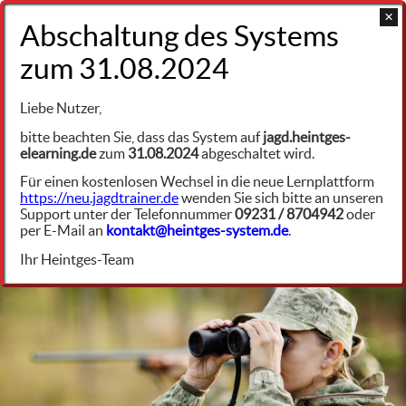
+49 9231 961342
Jagdrecht Baden-Württemberg (JWMG)
Liebe Nutzer,
Jagdwildmanagementgesetz (JWMG) und
bitte beachten Sie, dass das System auf
jagd.heintges-
Durchführungsverordnung (DVO)
elearning.de
zum
31.08.2024
abgeschaltet wird.
JWMG Abschnitt 5: Besondere Rechte und
Für einen kostenlosen Wechsel in die neue Lernplattform
Pflichten bei der Jagdausübung
JRBW69977
https://neu.jagdtrainer.de
wenden Sie sich bitte an unseren
Support unter der Telefonnummer
09231 / 8704942
oder
per E-Mail an
kontakt@heintges-system.de
.
§ 31 JWMG Sachliche Verbote
Ihr Heintges-Team