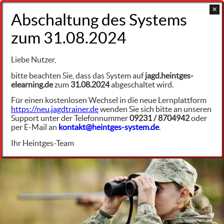
+49 9231 961342
Jagdrecht Baden-Württemberg (JWMG)
Liebe Nutzer,
Jagdwildmanagementgesetz (JWMG) und
bitte beachten Sie, dass das System auf
jagd.heintges-
Durchführungsverordnung (DVO)
elearning.de
zum
31.08.2024
abgeschaltet wird.
JWMG Abschnitt 6: Sicherung der Nachhaltigkeit,
Für einen kostenlosen Wechsel in die neue Lernplattform
Wildtierschutz
JRBW70019
https://neu.jagdtrainer.de
wenden Sie sich bitte an unseren
Support unter der Telefonnummer
09231 / 8704942
oder
per E-Mail an
kontakt@heintges-system.de
.
§ 45 JWMG Besondere Hegemaßnahmen
Ihr Heintges-Team