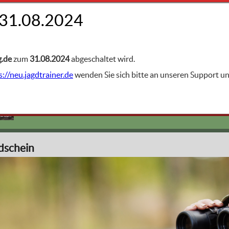
FACHGEBIETE
ern
g.de
zum
31.08.2024
abgeschaltet wird.
s://neu.jagdtrainer.de
wenden Sie sich bitte an unseren Support 
Jugendjagdschein
lia.com
dschein