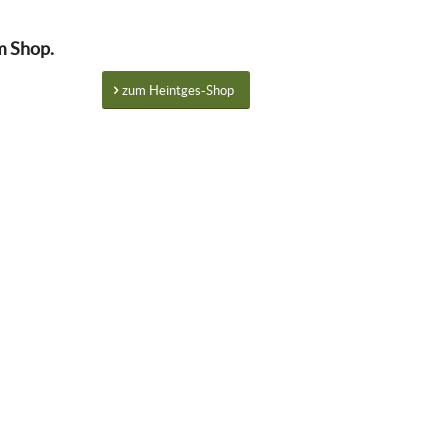
m Shop.
zum Heintges-Shop