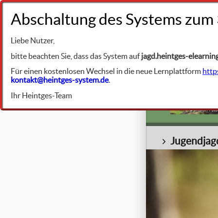
+49 9231 961342
Liebe Nutzer,
BIBLIOTHEK
Jagdrecht Bay
bitte beachten Sie, dass das System auf
jagd.heintges-elearnin
Für einen kostenlosen Wechsel in die neue Lernplattform
http
kontakt@heintges-system.de
.
Jugendjagdschein
Ihr Heintges-Team
© Simank / Foto
Jugendjag