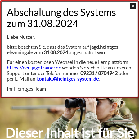
+49 9231 961342
Haarwild
Liebe Nutzer,
Hasenartige
bitte beachten Sie, dass das System auf
jagd.heintges-
elearning.de
zum
31.08.2024
abgeschaltet wird.
Feldhase
HW5553
Für einen kostenlosen Wechsel in die neue Lernplattform
https://neu.jagdtrainer.de
wenden Sie sich bitte an unseren
Losung
Support unter der Telefonnummer
09231 / 8704942
oder
per E-Mail an
kontakt@heintges-system.de
.
Ihr Heintges-Team
Dieser Inhalt ist für Sie