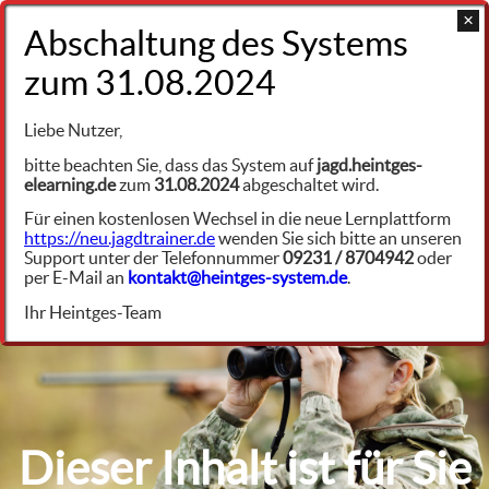
+49 9231 961342
Haarwild
Liebe Nutzer,
Raubwild
bitte beachten Sie, dass das System auf
jagd.heintges-
elearning.de
zum
31.08.2024
abgeschaltet wird.
Fuchs
HW4336
Für einen kostenlosen Wechsel in die neue Lernplattform
https://neu.jagdtrainer.de
wenden Sie sich bitte an unseren
Fraß, Fraßspuren, Losung
Support unter der Telefonnummer
09231 / 8704942
oder
per E-Mail an
kontakt@heintges-system.de
.
Ihr Heintges-Team
Dieser Inhalt ist für Sie