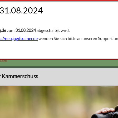
FACHGEBIETE
is
g.de
zum
31.08.2024
abgeschaltet wird.
s://neu.jagdtrainer.de
wenden Sie sich bitte an unseren Support 
Der Büchsenschuss
er Kammerschuss