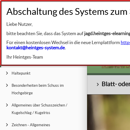
+49 9231 961342
Liebe Nutzer,
BIBLIOTHEK
Jagdliche Prax
bitte beachten Sie, dass das System auf
jagd.heintges-elearnin
Für einen kostenlosen Wechsel in die neue Lernplattform
http
kontakt@heintges-system.de
.
Allgemeine Grundsätze
Ihr Heintges-Team
Blatt- oder Kammerschuss
Haltepunkt
Blatt- od
Besonderheiten beim Schuss im
Hochgebirge
Allgemeines über Schusszeichen /
Kugelschlag / Kugelriss
Zeichnen - Allgemeines