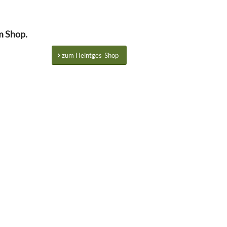
m Shop.
zum Heintges-Shop