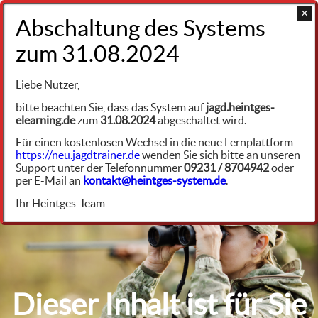
+49 9231 961342
Jagdliche Praxis
Liebe Nutzer,
Die wichtigsten Jagdarten
bitte beachten Sie, dass das System auf
jagd.heintges-
elearning.de
zum
31.08.2024
abgeschaltet wird.
Allgemeines
jp8363
Für einen kostenlosen Wechsel in die neue Lernplattform
https://neu.jagdtrainer.de
wenden Sie sich bitte an unseren
Witterungseinflüsse, Wild und Wetter
Support unter der Telefonnummer
09231 / 8704942
oder
per E-Mail an
kontakt@heintges-system.de
.
Ihr Heintges-Team
Dieser Inhalt ist für Sie