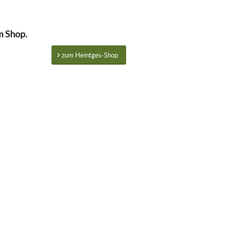
m Shop.
zum Heintges-Shop