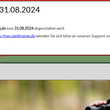
FACHGEBIETE
is
g.de
zum
31.08.2024
abgeschaltet wird.
s://neu.jagdtrainer.de
wenden Sie sich bitte an unseren Support 
Die wichtigsten Jagdarten
Ansitz oder Anstand
Schmidt