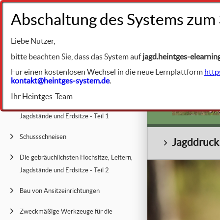
+49 9231 961342
Liebe Nutzer,
BIBLIOTHEK
Jagdliche Prax
bitte beachten Sie, dass das System auf
jagd.heintges-elearnin
Für einen kostenlosen Wechsel in die neue Lernplattform
http
kontakt@heintges-system.de
.
Ansitz oder Anstand - Allgemeines
Ihr Heintges-Team
Die gebräuchlichsten Hochsitze, Leitern,
© K. 
Jagdstände und Erdsitze - Teil 1
Schussschneisen
Jagddruck
Die gebräuchlichsten Hochsitze, Leitern,
Jagdstände und Erdsitze - Teil 2
Bau von Ansitzeinrichtungen
Zweckmäßige Werkzeuge für die