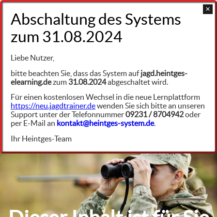
+49 9231 961342
Jagdliche Praxis
Liebe Nutzer,
Die wichtigsten Jagdarten
bitte beachten Sie, dass das System auf
jagd.heintges-
elearning.de
zum
31.08.2024
abgeschaltet wird.
Gesellschaftsjagden
jp8412
Für einen kostenlosen Wechsel in die neue Lernplattform
https://neu.jagdtrainer.de
wenden Sie sich bitte an unseren
Grundsätze zur Abhaltung von Treibjagden
Support unter der Telefonnummer
09231 / 8704942
oder
auf Niederwild
per E-Mail an
kontakt@heintges-system.de
.
Ihr Heintges-Team