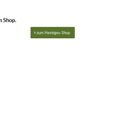
m Shop.
zum Heintges-Shop