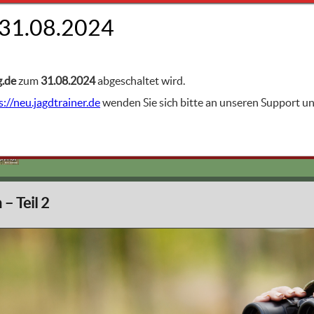
FACHGEBIETE
is
g.de
zum
31.08.2024
abgeschaltet wird.
s://neu.jagdtrainer.de
wenden Sie sich bitte an unseren Support 
Die wichtigsten Jagdarten
Suche oder Suchjagd
Schmidt
– Teil 2