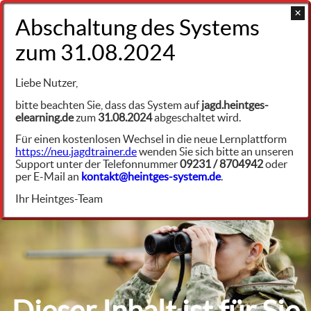
+49 9231 961342
Jagdrecht Bayern
Liebe Nutzer,
Gegenüberstellung Jagdrecht -
bitte beachten Sie, dass das System auf
jagd.heintges-
Jagdausübungsrecht
elearning.de
zum
31.08.2024
abgeschaltet wird.
jrby26944
Für einen kostenlosen Wechsel in die neue Lernplattform
https://neu.jagdtrainer.de
wenden Sie sich bitte an unseren
Erläuterungen: Jagdrecht und
Support unter der Telefonnummer
09231 / 8704942
oder
Jagdausübungsrecht
per E-Mail an
kontakt@heintges-system.de
.
Ihr Heintges-Team