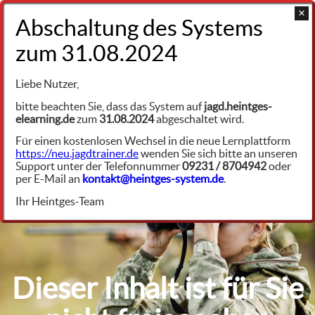
+49 9231 961342
Land- und Waldbau, Wildhege
Liebe Nutzer,
Pflanzen des Ackerbaues
bitte beachten Sie, dass das System auf
jagd.heintges-
elearning.de
zum
31.08.2024
abgeschaltet wird.
Hackfruchtanbau
lwh11774
Für einen kostenlosen Wechsel in die neue Lernplattform
https://neu.jagdtrainer.de
wenden Sie sich bitte an unseren
Die wichtigsten Hackfrüchte – Teil 2
Support unter der Telefonnummer
09231 / 8704942
oder
per E-Mail an
kontakt@heintges-system.de
.
Ihr Heintges-Team
Dieser Inhalt ist für Sie