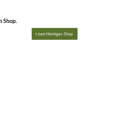
m Shop.
zum Heintges-Shop