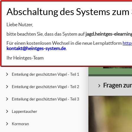
+49 9231 961342
Liebe Nutzer,
BIBLIOTHEK
Naturschutz
bitte beachten Sie, dass das System auf
jagd.heintges-elearnin
Für einen kostenlosen Wechsel in die neue Lernplattform
http
kontakt@heintges-system.de
.
Allgemeine Merkmale der Vögel
Ihr Heintges-Team
Bezeichnung der wichtigsten Körperteile
© M. J
Einteilung der geschützten Vögel - Teil 1
Fragen zu
Einteilung der geschützten Vögel - Teil 2
Einteilung der geschützten Vögel - Teil 3
Lappentaucher
Kormoran