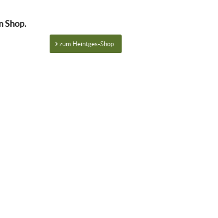
m Shop.
zum Heintges-Shop