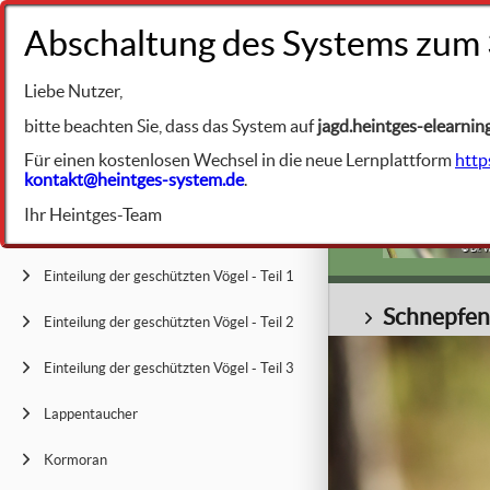
+49 9231 961342
Liebe Nutzer,
BIBLIOTHEK
Naturschutz
bitte beachten Sie, dass das System auf
jagd.heintges-elearnin
Für einen kostenlosen Wechsel in die neue Lernplattform
http
kontakt@heintges-system.de
.
Allgemeine Merkmale der Vögel
Ihr Heintges-Team
Bezeichnung der wichtigsten Körperteile
© Dr. W
Einteilung der geschützten Vögel - Teil 1
Schnepfen
Einteilung der geschützten Vögel - Teil 2
Einteilung der geschützten Vögel - Teil 3
Lappentaucher
Kormoran