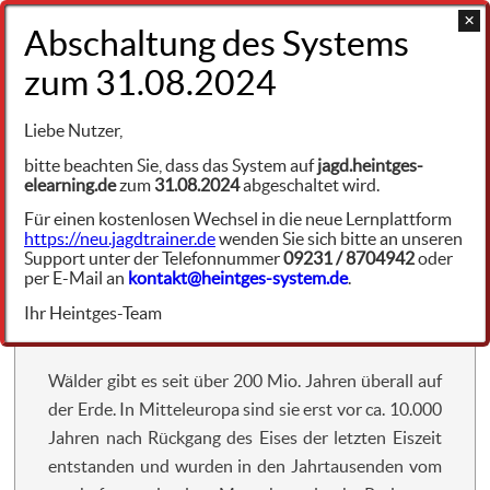
+49 9231 961342
Demoversion
Liebe Nutzer,
Naturschutz
XX102540
bitte beachten Sie, dass das System auf
jagd.heintges-
elearning.de
zum
31.08.2024
abgeschaltet wird.
Geschützte Biotope – Wälder – Laubwälder
Für einen kostenlosen Wechsel in die neue Lernplattform
https://neu.jagdtrainer.de
wenden Sie sich bitte an unseren
Support unter der Telefonnummer
09231 / 8704942
oder
per E-Mail an
kontakt@heintges-system.de
.
Ihr Heintges-Team
Entstehung und Merkmale:
Wälder gibt es seit über 200 Mio. Jahren überall auf
der Erde. In Mitteleuropa sind sie erst vor ca. 10.000
Jahren nach Rückgang des Eises der letzten Eiszeit
entstanden und wurden in den Jahrtausenden vom